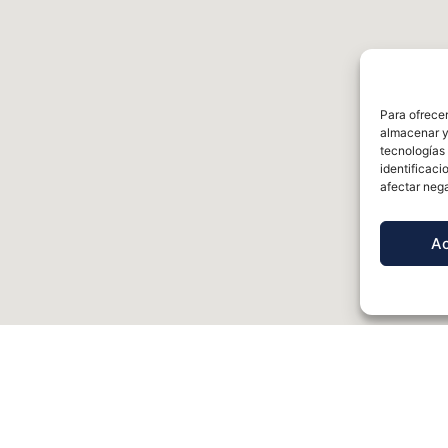
Para ofrecer
almacenar y/
tecnologías
identificaci
afectar nega
A