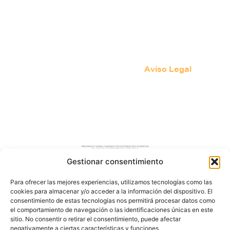
Los enlaces ofrecen detalles de la función o
destino del hipervínculo
Uso de los estándares del W3C: XHTML 1.0,
CSS 3.0, WAI AA.
Puede consultar en la página de
Aviso Legal
para
qué navegadores y versiones está optimizado este
sitio web.
Gestionar consentimiento
Para ofrecer las mejores experiencias, utilizamos tecnologías como las
Calle San Roque nª 163
cookies para almacenar y/o acceder a la información del dispositivo. El
Castellón, España
consentimiento de estas tecnologías nos permitirá procesar datos como
el comportamiento de navegación o las identificaciones únicas en este
sitio. No consentir o retirar el consentimiento, puede afectar
Tel. 699 65 26 46
negativamente a ciertas características y funciones.